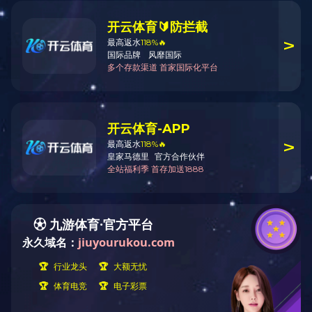
InputIfRequiredByConfig() 
+11800741

System.Web.HttpApplication.Exec
uteStepImpl(IExecutionStep 
step) +75

System.Web.HttpApplication.Exec
uteStep(IExecutionStep step, 
Boolean& 
版本信息:
Microsoft .NET Framework 版本:4.0.30319; ASP.NET 版本:4.8.4797.0
米兰体育
|
九游平台_九游（中国）
|
开云足球
|
九游平台
|
乐鱼官网首页入口
|
乐动在线
|
开云电子平台_开云(中国)
|
世界杯在线
|
九游会在线登录官网
|