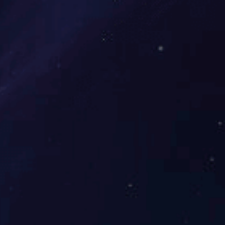
地址：
说明：
证码：
请输入计算结果（填写阿拉
5-10TP1000℃一体型马弗炉
5-12T1200℃一体型马弗炉