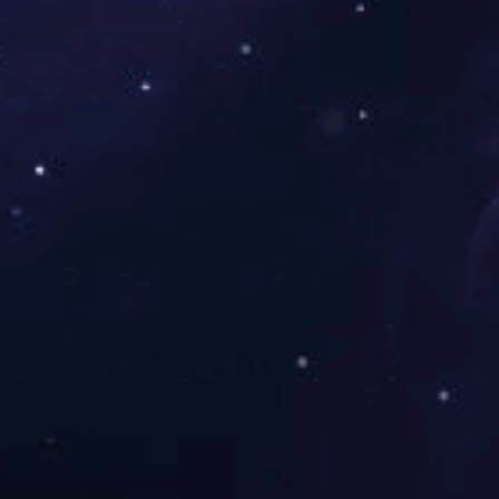
详细
补充
验
上一篇：
2.
下一篇：
2.