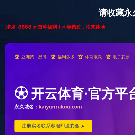
欢迎来到开云登陆入口网站！
网站首页
关于我们
产品中心