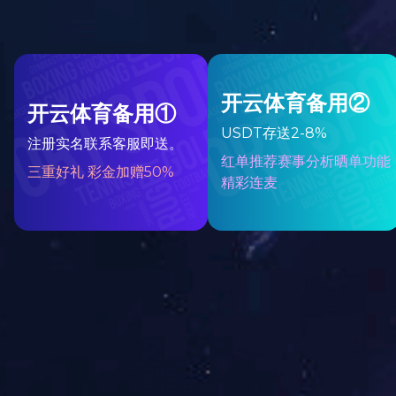
详细介绍
产品目录
2.5-12T
一体型陶瓷纤维马弗炉
产品型号：2
1000℃ 一体型马弗炉
功率：2.
温度上升时间
1200℃ 一体型马弗炉
发热体类
查看更多 >>
炉膛尺寸：3