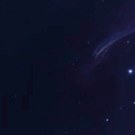
容积：7.
外形尺寸：5
相关文章
2.5-12T
整机一体
陶瓷纤维一体型马弗炉整机一体式设计操作简洁应用广泛
智能PI
进口HR
耐高温加热板在制造业中的关键作用
升温速度快
热污染少，
一体型马弗炉的工作原理与技术特点
（约50℃
一体型马弗炉可以对炉膛温度进行精确的控制和监测
控温精密
温度升降
关于高低温交变试验箱的使用维护方法，你了解吗
一体智能马弗炉的简单介绍
针对药品稳定性试验箱的稳定性要求分析