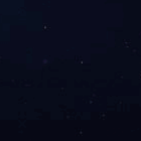
1200℃一体型马弗炉