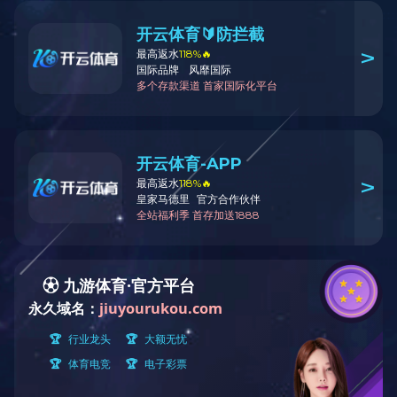
如何选择适合的隔水式培养箱：关键参数解析
陶瓷纤维一体型马弗炉常见故障诊断与排除方法大全
霉菌培养箱是实验室常用的测试设备
产品展示
当前位置：
主页
>
产品中心
>
鼓风干燥箱、烘箱系列
>
RT+30-
500℃鼓风干燥箱