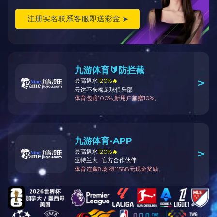
HHG-9149A高温鼓风干燥箱
高温鼓风干燥箱型号：HHG-9149A$n电源电压：AC220V
50HZ$n控温范围：RT+30-500℃$n恒温波动度：&plusmn;2℃
$n温度分辨率：1℃$n输出功率：3600W$n工作室尺寸：
访问次数：
4645
产品型号：
HHG-9149A
450*550*550$n公称容积：140L$n载物托架（标配）：2块
更新日期：
2026-01-13
查看详情
在线留言