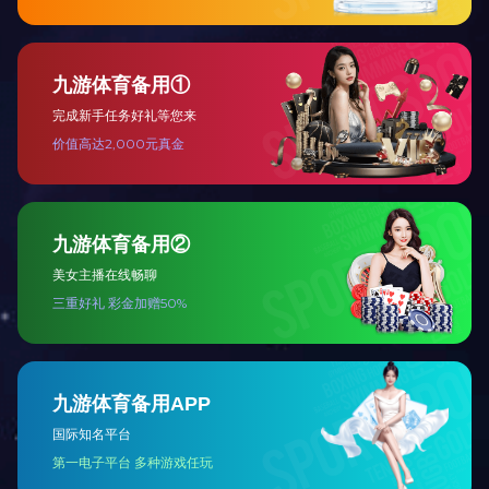
HHG-9079A电热恒温烘箱
产品型号：HHG-9079A$n电源电压：AC220V 50HZ$n控温范
围：RT+30-500℃$n恒温波动度：&plusmn;2℃$n温度分辨率：
1℃$n输出功率：2800W$n工作室尺寸：400*400*450$n公称容
访问次数：
2494
产品型号：
HHG-9079A
积：70L$n载物托架（标配）：2块
更新日期：
2026-01-13
查看详情
在线留言